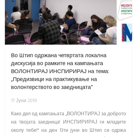
Во Штип одржана четвртата локална
дискусија во рамките на кампањата
ВОЛОНТИРАЈ ИНСПИРИРАЈ на тема:
„Предизвици на практикување на
волонтерството во заедницата“
17 Јуни 2019
Како дел од кампањата „ВОЛОНТИРАЈ за доброто
на твојата заедница! ИНСПИРИРАЈ ги младите
околу тебе!“ на ден 13ти јуни во Штип се одржа