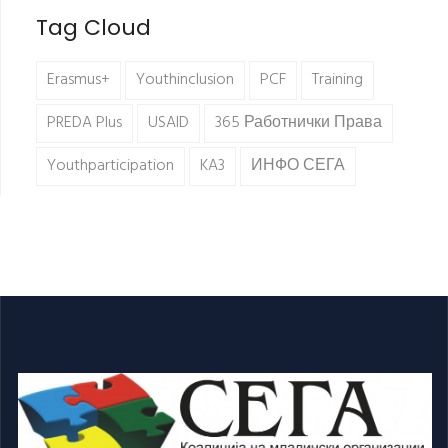
Tag Cloud
Erasmus+
Youthinclusion
PCF
Training
PREDA Plus
USAID
365 Работнички Права
Youthparticipation
KA3
ИНФО СЕГА