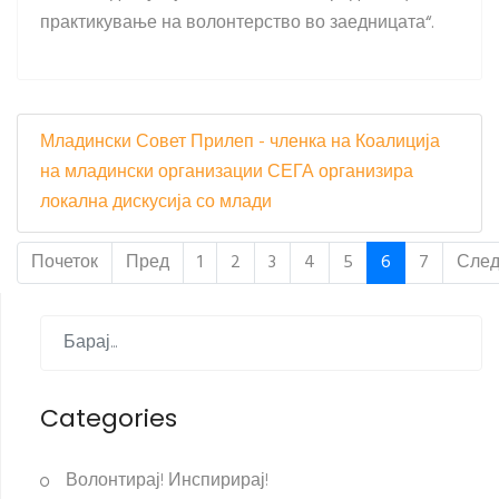
практикување на волонтерство во заедницата“.
Младински Совет Прилеп - членка на Коалиција
на младински организации СЕГА организира
локална дискусија со млади
Почеток
Пред
1
2
3
4
5
6
7
След
Categories
Волонтирај! Инспирирај!