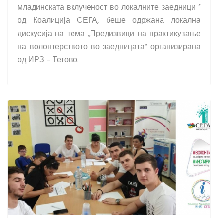
младинската вклученост во локалните заедници “
од Коалиција СЕГА, беше одржана локална
дискусија на тема „Предизвици на практикување
на волонтерството во заедницата“ организирана
од ИРЗ – Тетово.