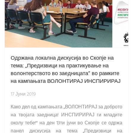
Одржана локална дискусија во Скопје на
тема: „Предизвици на практикување на
волонтерството во заедницата“ во рамките
на кампањата ВОЛОНТИРАЈ ИНСПИРИРАЈ
17 Јуни 2019
Како дел од кампањата „ВОЛОНТИРАЈ за доброто
на твојата заедница! ИНСПИРИРАЈ ги младите
околу тебе!“ на ден 13ти јуни во Скопје се одржа
панел дискусија на тема „Предизвици на