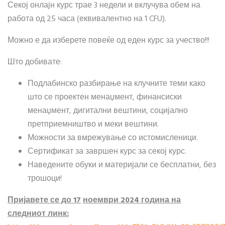
Секој онлајн курс трае 3 недели и вклучува обем на
работа од 25 часа (еквивалентно на 1 CFU).
Можно е да изберете повеќе од еден курс за учество!!!
Што добивате:
Подлабинско разбирање на клучните теми како
што се проектен менаџмент, финансиски
менаџмент, дигитални вештини, социјално
претприемништво и меки вештини.
Можности за вмрежување со истомисленици.
Сертификат за завршен курс за секој курс.
Наведените обуки и материјали се бесплатни, без
трошоци!
Пријавете се до
17
ноември
2024 година
на
следниот линк: