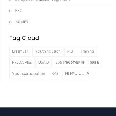
ESC
MladiEU
Tag Cloud
Erasmus+
Youthinclusion
PCF
Training
PREDA Plus
USAID
365 Работнички Права
Youthparticipation
KA3
ИНФО СЕГА