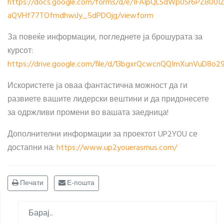
https://docs.google.com/forms/d/e/1FAIpQLSdWp0Sr6PZ800
aQVHf77TOfmdhwiJy_5dPDOjg/viewform
За повеќе информации, погледнете ја брошурата за
курсот:
https://drive.google.com/file/d/13bgxrQcwcnQQImXunVuD8o2
Искористете ја оваа фантастична можност да ги
развиете вашите лидерски вештини и да придонесете
за одржливи промени во вашата заедница!
Дополнителни информации за проектот UP2YOU се
достапни на:
https://www.up2youerasmus.com/
Печати
Е-пошта