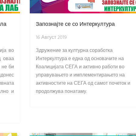
ола
Запознајте се со Интеркултура
16 Август 2019
ија во
Здружение за културна соработка
д оваа
Интеркултура е една од основачите на
 не би
Коалицијата СЕГА и активно работи во
идонес
управувањето и имплементирањето на
вната
активностите на СЕГА од самот почеток и
ално и
продолжува понатаму.