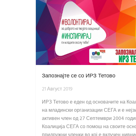
Запознајте се со ИРЗ Тетово
21 Август 2019
ИРЗ Тетово е еден од основачите на Коа
на младински организации СЕГА и е нејз
активен член од 27 Септември 2004 годи
Коалиција СЕГА со помош на своите осн
придружни членки во кој е вклучен нивни