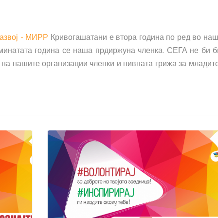
азвој - МИРР
Кривогашатани е втора година по ред во на
 минатата година се наша прдиржуна членка. СЕГА не би 
с на нашите организации членки и нивната грижа за младит