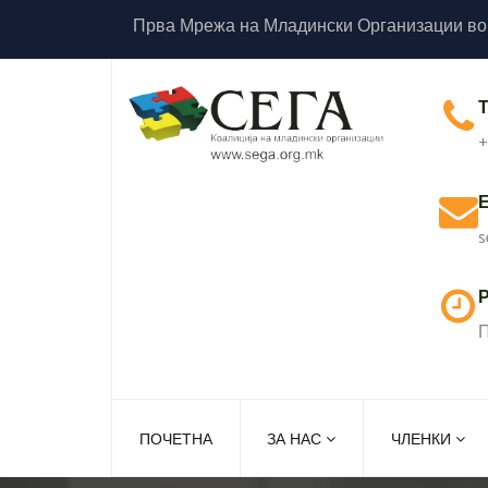
Прва Мрежа на Младински Организации во
+
s
Р
П
ПОЧЕТНА
ЗА НАС
ЧЛЕНКИ