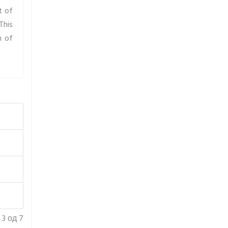
t of
This
n of
3 од 7