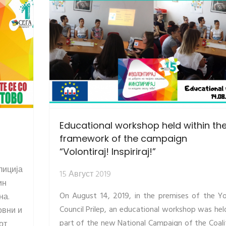
Educational workshop held within th
framework of the campaign
“Volontiraj! Inspiriraj!”
лиција
15 Август 2019
ин
On August 14, 2019, in the premises of the Y
на.
Council Prilep, an educational workshop was hel
овни и
part of the new National Campaign of the Coali
от