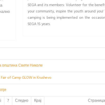
SEGA and its members: Volunteer for the benefi
за
your community, inspire the youth around you! 
онално
camping is being implemented on the occasio
SEGA 15 years.
на општина Свети Николе
n Fair of Camp GLOW in Krushevo
опје
Страница 
6
7
Следно
Крај