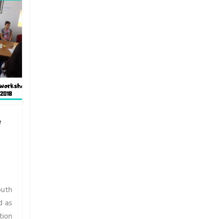
e
outh
d as
tion