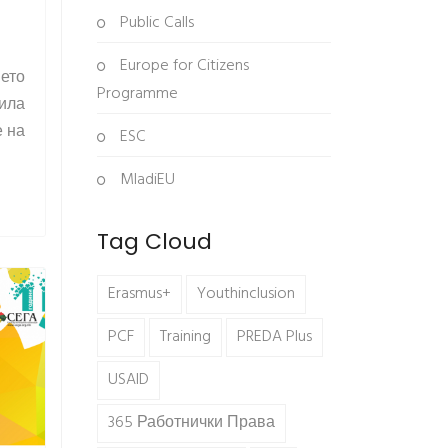
Public Calls
Europe for Citizens
шето
Programme
била
е на
ESC
MladiEU
Tag Cloud
Erasmus+
Youthinclusion
PCF
Training
PREDA Plus
USAID
365 Работнички Права