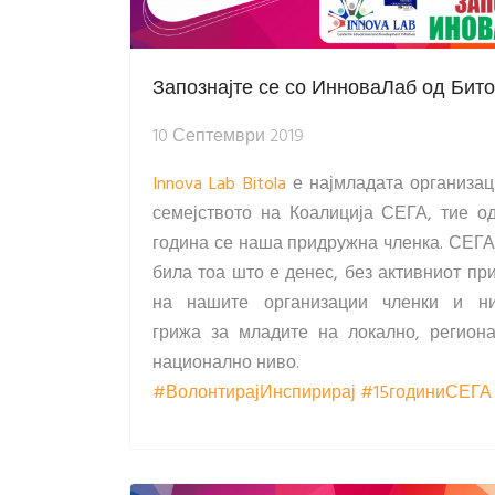
Запознајте се со ИнноваЛаб од Бит
10 Септември 2019
Innova Lab Bitola
е најмладата организац
семејството на Коалиција СЕГА, тие о
година се наша придружна членка. СЕГА
била тоа што е денес, без активниот пр
на нашите организации членки и ни
грижа за младите на локално, регион
национално ниво.
#ВолонтирајИнспирирај
#15годиниСЕГА