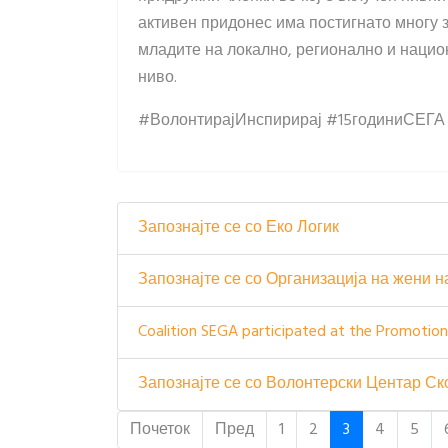
активен придонес има постигнато многу 
младите на локално, регионално и наци
ниво.
#ВолонтирајИнспирирај #15годиниСЕГА
Запознајте се со Еко Логик
Запознајте се со Организација на жени 
Coalition SEGA participated at the Promotio
Запознајте се со Волонтерски Центар Ск
Почеток
Пред
1
2
3
4
5