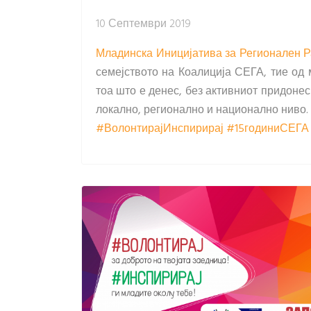
10 Септември 2019
Младинска Иницијатива за Регионален Р
семејството на Коалиција СЕГА, тие од
тоа што е денес, без активниот придоне
локално, регионално и национално ниво.
#ВолонтирајИнспирирај
#15годиниСЕГА