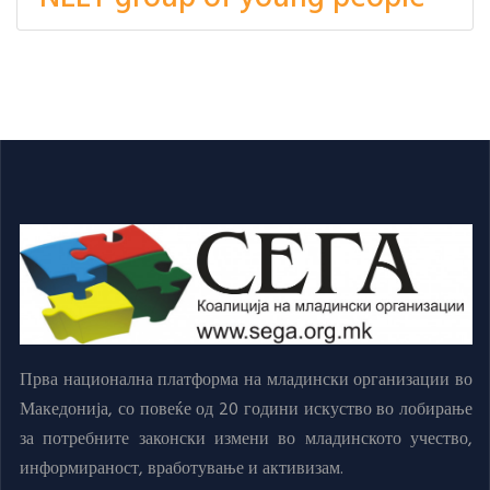
Прва национална платформа на младински организации во
Македонија, со повеќе од 20 години искуство во лобирање
за потребните законски измени во младинското учество,
информираност, вработување и активизам.