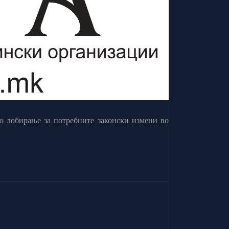
о лобирање за потребните законски измени во