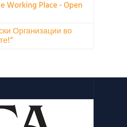
he Working Place - Open
ски Организации во
те!“