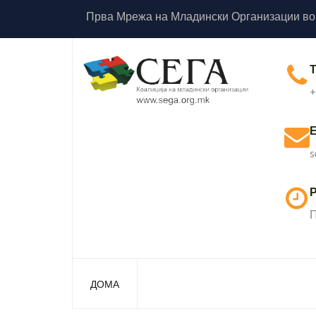
Прва Мрежа на Младински Организации во
+
s
Р
П
ДОМА