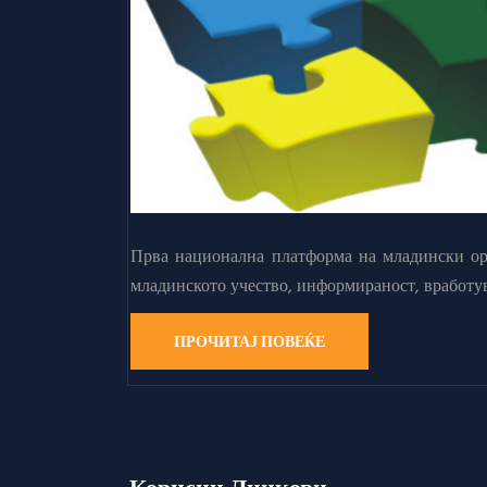
Прва национална платформа на младински орг
младинското учество, информираност, вработу
ПРОЧИТАЈ ПОВЕЌЕ