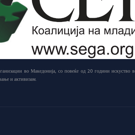
анизации во Македонија, со повеќе од 20 години искуство в
вање и активизам.