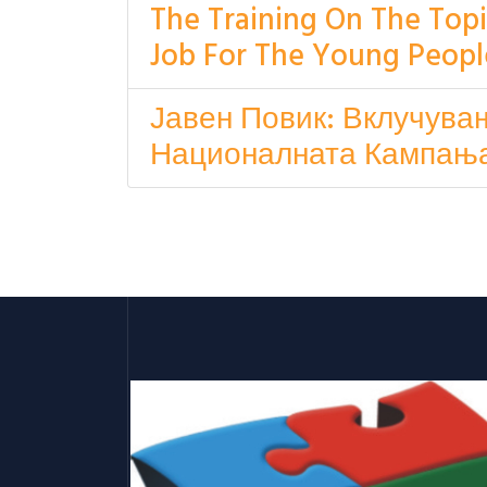
The Training On The Top
Job For The Young Peopl
Јавен Повик: Вклучува
Националната Кампања 