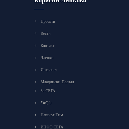
Корисни Линкови
Проекти
Вести
Контакт
Членки
Интранет
Младински Портал
За СЕГА
FAQ’s
Нашиот Тим
ИНФО СЕГА