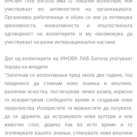
ИНОВА ЛАБ Битола има 32 локални волонтери, кои
учествуваат во активностите на организацијата.
Организира работилници и обуки со кои ја потикнува
креативноста, иновативноста и општествената
одговорност на волонтерите и му овозможува да
учествуваат на разни интернационални настани.
Дел од волонтерите на ИНОВА ЛАБ Битола упатуваат
порака на младите:
“Започнав со волонтирање пред околу две години, тоа
придонесе да стекнам нови знаења и вештини,
различни искуства, постигнувам личен развој, корисно
го искористувам слободното време и создавам нови
пријателства. Искористете ги можностите да патувате,
да се дружите, да истражувате нови култури и нов
животен стил, додека пак во исто време и го
зголемувате вашето знаење, стекнувате нови вештини