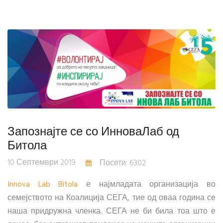
Запознајте се со ИнноваЛаб од
Битола
10 Септември 2019
Посети: 6302
Innova Lab Bitola
е најмладата организација во
семејството на Коалиција СЕГА, тие од оваа година се
наша придружна членка. СЕГА не би била тоа што е