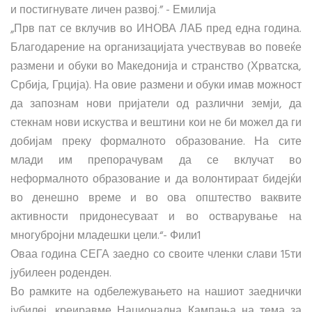
и постигнувате личен развој.” - Емилија
„Прв пат се вклучив во ИНОВА ЛАБ пред една година.
Благодарение на организацијата учествував во повеќе
размени и обуки во Македонија и странство (Хрватска,
Србија, Грција). На овие размени и обуки имав можност
да запознам нови пријатели од различни земји, да
стекнам нови искуства и вештини кои не би можел да ги
добијам преку формалното образование. На сите
млади им препорачувам да се вклучат во
неформалното образование и да волонтираат бидејќи
во денешно време и во ова општество ваквите
активности придонесуваат и во остварување на
многубројни младешки цели.“- Фили1
Оваа година СЕГА заедно со своите членки слави 15ти
јубилеен роденден.
Во рамките на одбележувањето на нашиот заеднички
јубилеј, креиравме Национална Кампања на тема за