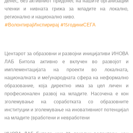
денес, без активниот придонес на нашите организации
членки и нивната грижа за младите на локално,
регионално и национално ниво.
#ВолонтирајИнспирирај
#15годиниСЕГА
Центарот за образовни и развојни иницијативи ИНОВА
ЛАБ Битола активно е вклучен во развојот и
имплементацијата на проекти во локалната,
националната и меѓународната сфера на неформално
образование, која директно има за цел личен и
професионален развој на младите. Насочена е кон
зголемување на соработката со образовните
институции и зголемување на иновативниот потенцијал
на младите (вработени и невработени