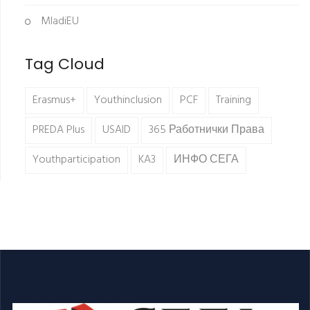
MladiEU
Tag Cloud
Erasmus+
Youthinclusion
PCF
Training
PREDA Plus
USAID
365 Работнички Права
Youthparticipation
KA3
ИНФО СЕГА