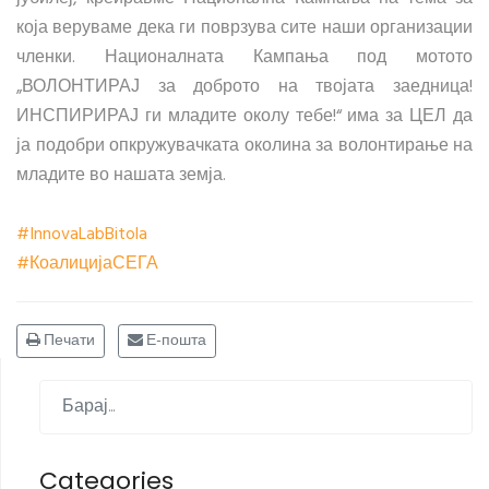
која веруваме дека ги поврзува сите наши организации
членки. Националната Кампања под мотото
„ВОЛОНТИРАЈ за доброто на твојата заедница!
ИНСПИРИРАЈ ги младите околу тебе!“ има за ЦЕЛ да
ја подобри опкружувачката околина за волонтирање на
младите во нашата земја.
#InnovaLabBitola
#КоалицијаСЕГА
Печати
Е-пошта
Categories