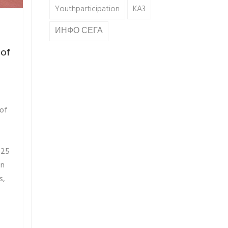
Youthparticipation
KA3
ИНФО СЕГА
of
 of
-25
on
s,