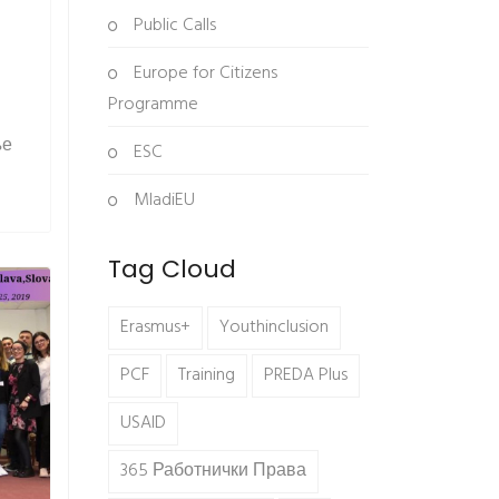
Public Calls
Europe for Citizens
Programme
ње
ESC
MladiEU
Tag Cloud
Erasmus+
Youthinclusion
PCF
Training
PREDA Plus
USAID
365 Работнички Права