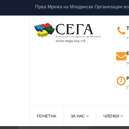
Прва Мрежа на Младински Организации во
+
s
Р
П
ПОЧЕТНА
ЗА НАС
ЧЛЕНКИ