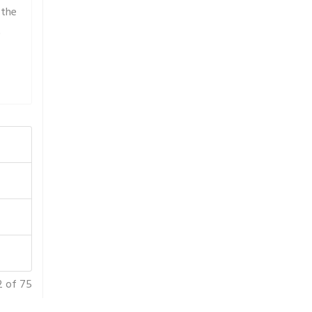
 the
t
2 of 75