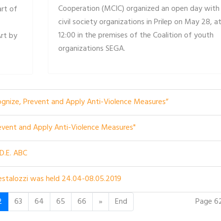
Cooperation (MCIC) organized an open day with
rt of
civil society organizations in Prilep on May 28, a
12:00 in the premises of the Coalition of youth
rt by
organizations SEGA.
ognize, Prevent and Apply Anti-Violence Measures”
revent and Apply Anti-Violence Measures"
.D.E. ABC
 Pestalozzi was held 24.04-08.05.2019
Page 6
2
63
64
65
66
»
End