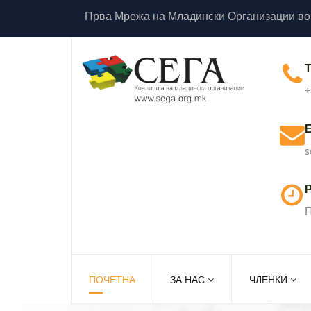
Прва Мрежа на Младински Организации во
+
s
Р
П
ПОЧЕТНА
ЗА НАС
ЧЛЕНКИ