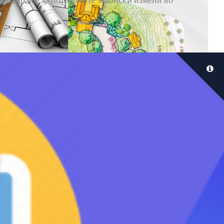
 лобирање за потребните законски измени во