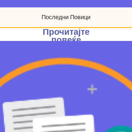
Последни Повици
Прочитајте
повеќе
Пријавете се
за учество