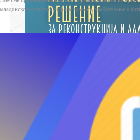
Ние сме прва национална платформа на младински организ
младинското учество, информираност, вработување и акт