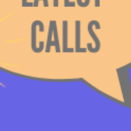
енталните можности и повици на Коалиција на младински 