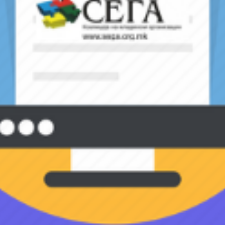
вде за последните вести од Коалиција на младински органи