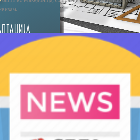
ации во Македонија, со повеќе од 20 години искуство во
ивизам.
Прочитајте
повеќе