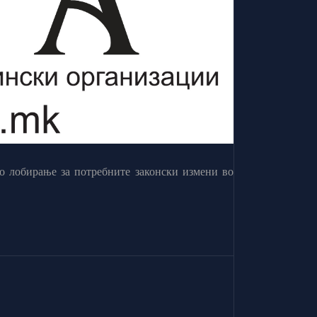
о лобирање за потребните законски измени во