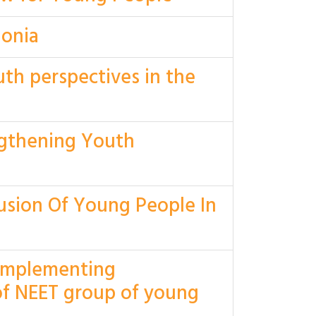
donia
th perspectives in the
ngthening Youth
lusion Of Young People In
 implementing
of NEET group of young