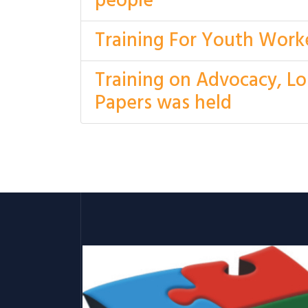
people
Training For Youth Worke
Training on Advocacy, Lo
Papers was held