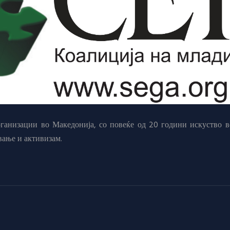
анизации во Македонија, со повеќе од 20 години искуство в
вање и активизам.