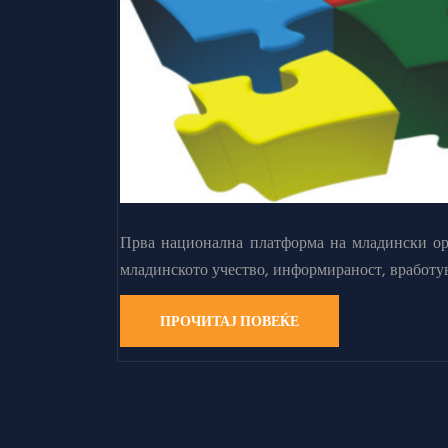
Прва национална платформа на младински орг
младинското учество, информираност, вработу
ПРОЧИТАЈ ПОВЕЌЕ