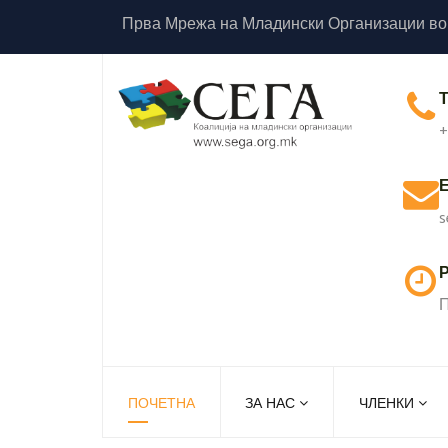
Прва Мрежа на Младински Организации во
+
s
Р
П
ПОЧЕТНА
ЗА НАС
ЧЛЕНКИ