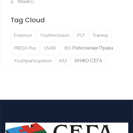
MladiEU
Tag Cloud
Erasmus+
Youthinclusion
PCF
Training
PREDA Plus
USAID
365 Работнички Права
Youthparticipation
KA3
ИНФО СЕГА