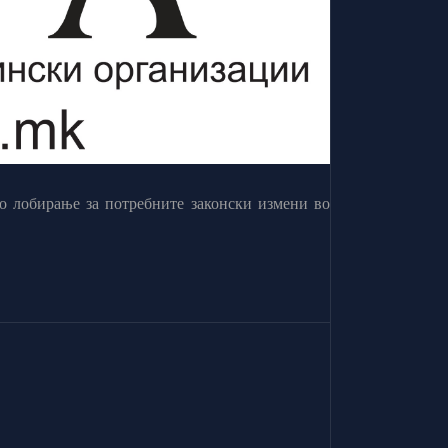
о лобирање за потребните законски измени во