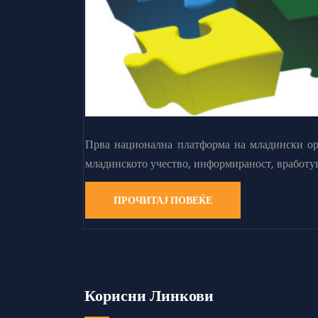
Прва национална платформа на младински орг
младинското учество, информираност, вработу
ПРОЧИТАЈ ПОВЕЌЕ
Корисни Линкови