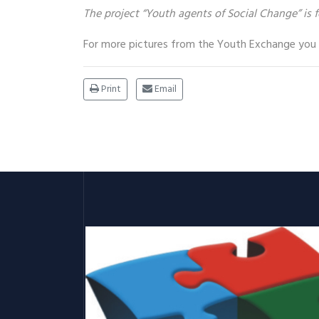
The project “Youth agents of Social Change” i
For more pictures from the Youth Exchange you c
Print
Email