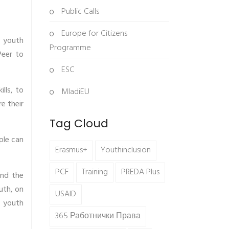
Public Calls
Europe for Citizens
r youth
Programme
Peer to
ESC
lls, to
MladiEU
e their
Tag Cloud
ple can
Erasmus+
Youthinclusion
PCF
Training
PREDA Plus
and the
uth, on
USAID
d youth
365 Работнички Права