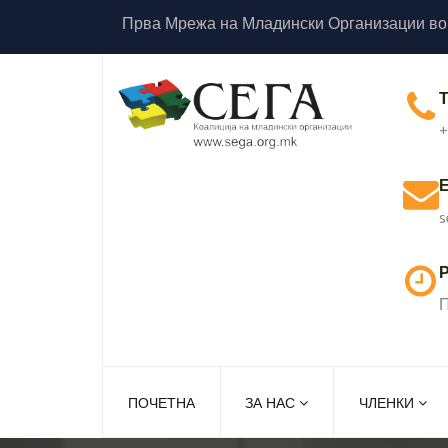
Прва Мрежа на Младински Организации во
+
s
Р
П
ПОЧЕТНА
ЗА НАС
ЧЛЕНКИ