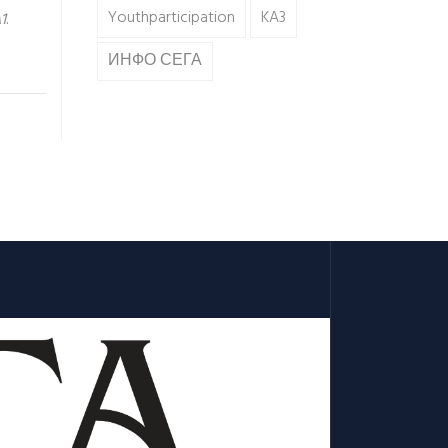
Youthparticipation
KA3
1
.
ИНФО СЕГА