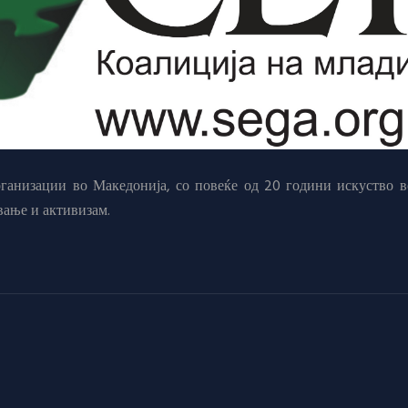
анизации во Македонија, со повеќе од 20 години искуство в
вање и активизам.