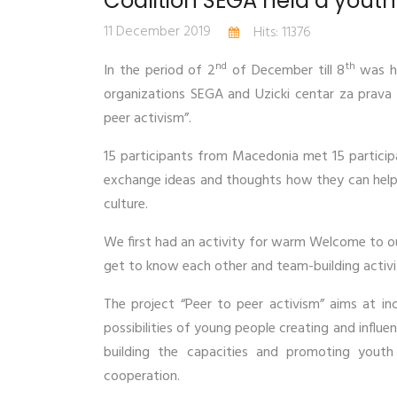
Coalition SEGA held a yout
11 December 2019
Hits: 11376
nd
th
In the period of 2
of December till 8
was he
organizations SEGA and Uzicki centar za prava 
peer activism”.
15 participants from Macedonia met 15 participa
exchange ideas and thoughts how they can help 
culture.
We first had an activity for warm Welcome to o
get to know each other and team-building activit
The project “Peer to peer activism” aims at in
possibilities of young people creating and influe
building the capacities and promoting youth
cooperation.