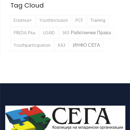
Tag Cloud
Erasmus+
Youthinclusion
PCF
Training
PREDA Plus
USAID
365 Работнички Права
Youthparticipation
KA3
ИНФО СЕГА