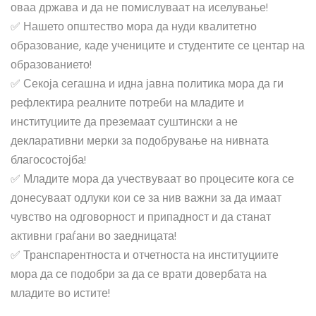
оваа држава и да не помислуваат на иселување!
✅
Нашето општество мора да нуди квалитетно
образование, каде учениците и студентите се центар на
образованието!
✅
Секоја сегашна и идна јавна политика мора да ги
рефлектира реалните потреби на младите и
институциите да преземаат суштински а не
декларативни мерки за подобрување на нивната
благосостојба!
✅
Младите мора да учествуваат во процесите кога се
донесуваат одлуки кои се за нив важни за да имаат
чувство на одговорност и припадност и да станат
активни граѓани во заедницата!
✅
Транспарентноста и отчетноста на институциите
мора да се подобри за да се врати довербата на
младите во истите!