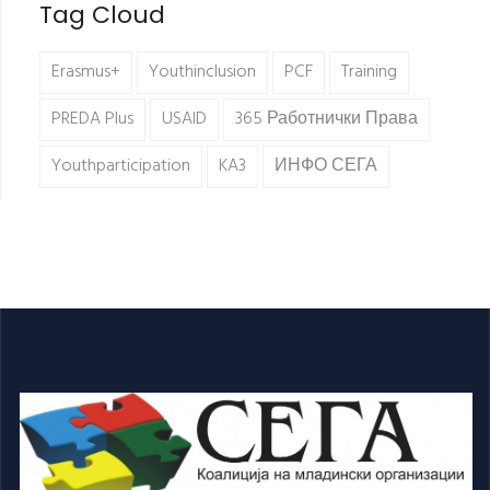
Tag Cloud
Erasmus+
Youthinclusion
PCF
Training
PREDA Plus
USAID
365 Работнички Права
Youthparticipation
KA3
ИНФО СЕГА