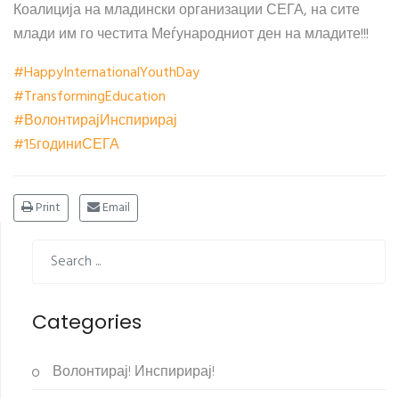
Коалиција на младински организации СЕГА, на сите
млади им го честита Меѓународниот ден на младите!!!
#
HappyInternationalYouthDay
#
TransformingEducation
#
ВолонтирајИнспирирај
#
15годиниСЕГА
Print
Email
Categories
Волонтирај! Инспирирај!