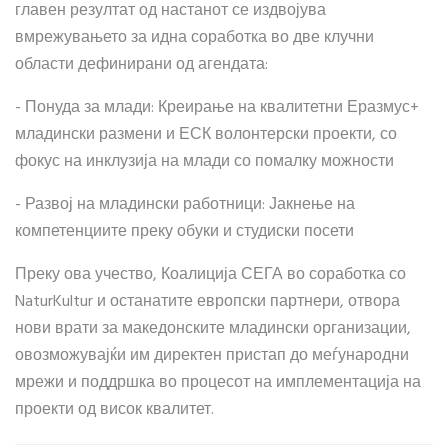
главен резултат од настанот се издвојува
вмрежувањето за идна соработка во две клучни
области дефинирани од агендата:
- Понуда за млади: Креирање на квалитетни Еразмус+
младински размени и ЕСК волонтерски проекти, со
фокус на инклузија на млади со помалку можности
- Развој на младински работници: Јакнење на
компетенциите преку обуки и студиски посети
Преку ова учество, Коалиција СЕГА во соработка со
NaturKultur и останатите европски партнери, отвора
нови врати за македонските младински организации,
овозможувајќи им директен пристап до меѓународни
мрежи и поддршка во процесот на имплементација на
проекти од висок квалитет.