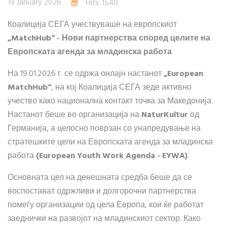
19 January 2026
Hits: 1540
Коалиција СЕГА учествуваше на европскиот
„MatchHub“ - Нови партнерства според целите на
Европската агенда за младинска работа
На 19.01.2026 г. се одржа онлајн настанот
„European
MatchHub“
, на кој Коалиција СЕГА зеде активно
учество како национална контакт точка за Македонија.
Настанот беше во организација на
NaturKultur
од
Германија, а целосно поврзан со унапредување на
стратешките цели на Европската агенда за младинска
работа
(European Youth Work Agenda - EYWA)
.
Основната цел на денешната средба беше да се
воспостават одржливи и долгорочни партнерства
помеѓу организации од цела Европа, кои ќе работат
заеднички на развојот на младинскиот сектор. Како