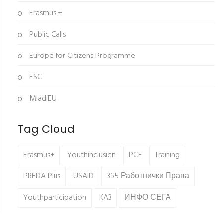
Erasmus +
Public Calls
Europe for Citizens Programme
ESC
MladiEU
Tag Cloud
Erasmus+
Youthinclusion
PCF
Training
PREDA Plus
USAID
365 Работнички Права
Youthparticipation
KA3
ИНФО СЕГА