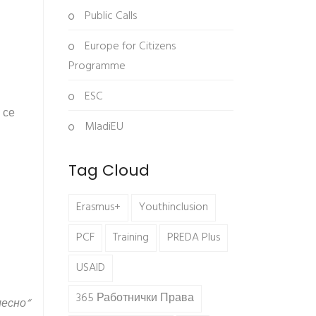
Public Calls
Europe for Citizens
Programme
ESC
 се
MladiEU
Tag Cloud
Erasmus+
Youthinclusion
PCF
Training
PREDA Plus
USAID
365 Работнички Права
лесно“