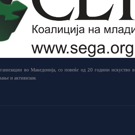
анизации во Македонија, со повеќе од 20 години искуство в
вање и активизам.