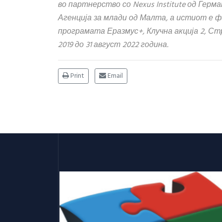
во партнерство со Nexus Institute од Германи
Агенција за млади од Малта, а истиот е 
програмата Еразмус+, Клучна акција 2, С
2019 до 31 август 2022 година.
Print
Email