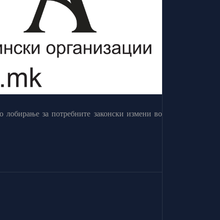
о лобирање за потребните законски измени во