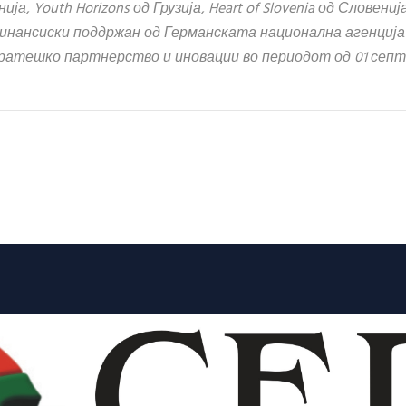
ја, Youth Horizons од Грузија, Heart of Slovenia од Словениј
финансиски поддржан од Германската национална агенција
тратешко партнерство и иновации во периодот од 01 сеп