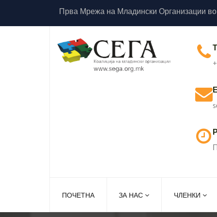
Прва Мрежа на Младински Организации во
+
s
Р
П
ПОЧЕТНА
ЗА НАС
ЧЛЕНКИ