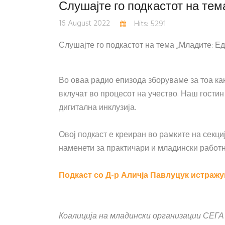
Слушајте го подкастот на тем
16 August 2022
Hits: 5291
Слушајте го подкастот на тема „Младите: Ед
Во оваа радио епизода зборуваме за тоа ка
вклучат во процесот на учество. Наш гостин
дигитална инклузија.
Овој подкаст е креиран во рамките на секци
наменети за практичари и младински работ
Подкаст со Д-р Аличја Павлуцук истражув
Коалиција на младински организации СЕГА