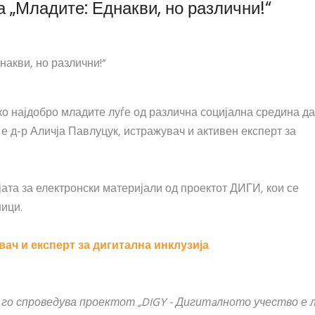
а „Младите: Еднакви, но различни!“
накви, но различни!“
ко најдобро младите луѓе од различна социјална средина да
 е д-р Аличја Павлуцук, истражувач и активен експерт за
јата за електронски материјали од проектот ДИГИ, кои се
ници.
ач и експерт за дигитална инклузија
 го спроведува проектот „DIGY - Дигитaлното учество е 