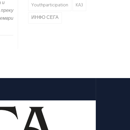
а и
Youthparticipation
KA3
 преку
ИНФО СЕГА
тември