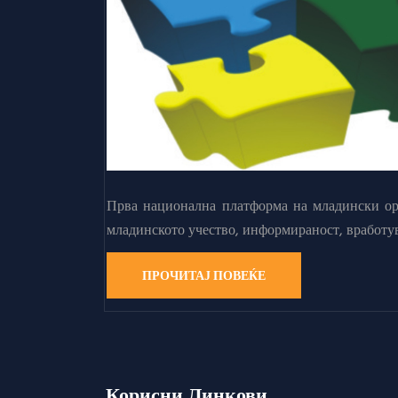
Прва национална платформа на младински орг
младинското учество, информираност, вработу
ПРОЧИТАЈ ПОВЕЌЕ
Корисни Линкови