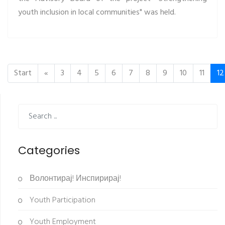
youth inclusion in local communities" was held.
Start
«
3
4
5
6
7
8
9
10
11
12
Categories
Волонтирај! Инспирирај!
Youth Participation
Youth Employment