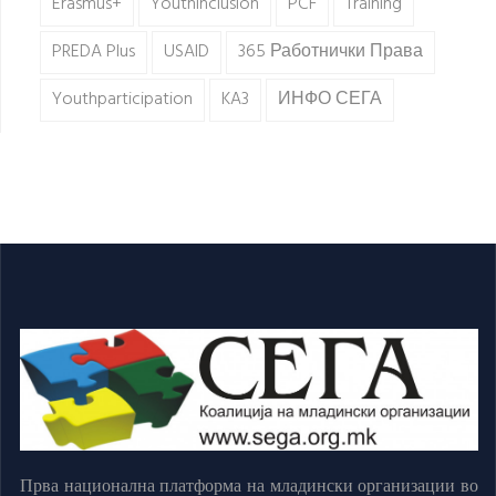
Erasmus+
Youthinclusion
PCF
Training
PREDA Plus
USAID
365 Работнички Права
Youthparticipation
KA3
ИНФО СЕГА
Прва национална платформа на младински организации во