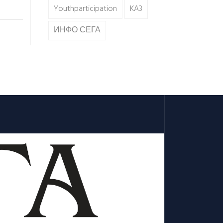
Youthparticipation
KA3
ИНФО СЕГА