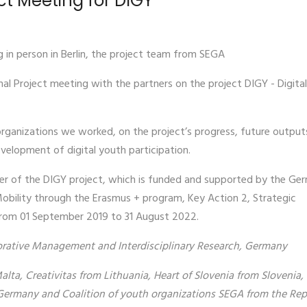
ct Meeting for DIGY
in person in Berlin, the project team from SEGA
al Project meeting with the partners on the project DIGY - Digita
rganizations we worked, on the project’s progress, future output
evelopment of digital youth participation.
ner of the DIGY project, which is funded and supported by the Ge
obility through the Erasmus + program, Key Action 2, Strategic
from 01 September 2019 to 31 August 2022.
orative Management and Interdisciplinary Research, Germany
a, Creativitas from Lithuania, Heart of Slovenia from Slovenia,
Germany and Coalition of youth organizations SEGA from the Rep