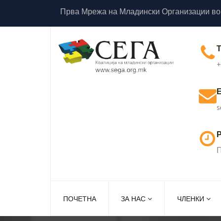
Прва Мрежа на Младински Организации во
+
s
Р
П
ПОЧЕТНА
ЗА НАС
ЧЛЕНКИ