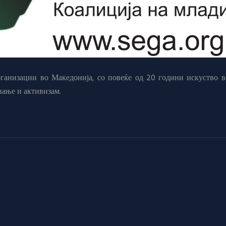
анизации во Македонија, со повеќе од 20 години искуство в
вање и активизам.