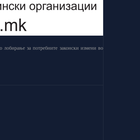
о лобирање за потребните законски измени во