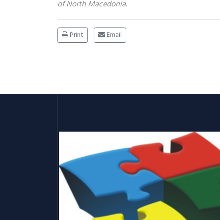
of North Macedonia.
Print
Email