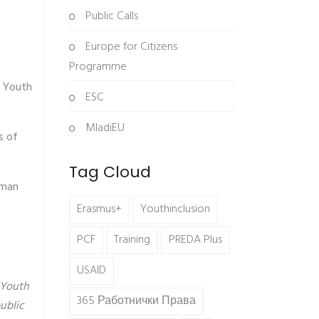
Public Calls
Europe for Citizens
Programme
l Youth
ESC
MladiEU
s of
Tag Cloud
rman
Erasmus+
Youthinclusion
PCF
Training
PREDA Plus
USAID
 Youth
365 Работнички Права
ublic