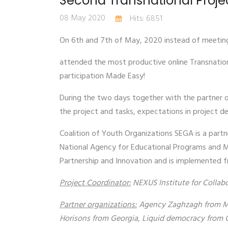
Second Transnational Proje
08 May 2020
Hits: 6851
On 6th and 7th of May, 2020 instead of meeting 
attended the most productive online Transnation
participation Made Easy!
During the two days together with the partner o
the project and tasks, expectations in project d
Coalition of Youth Organizations SEGA is a part
National Agency for Educational Programs and M
Partnership and Innovation and is implemented 
Project Coordinator:
NEXUS Institute for Collab
Partner organizations:
Agency Zaghzagh from Malt
Horisons from Georgia, Liquid democracy from 