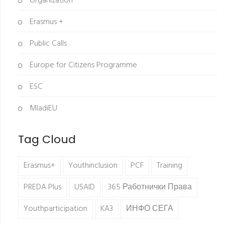
Organization
Erasmus +
Public Calls
Europe for Citizens Programme
ESC
MladiEU
Tag Cloud
Erasmus+
Youthinclusion
PCF
Training
PREDA Plus
USAID
365 Работнички Права
Youthparticipation
KA3
ИНФО СЕГА