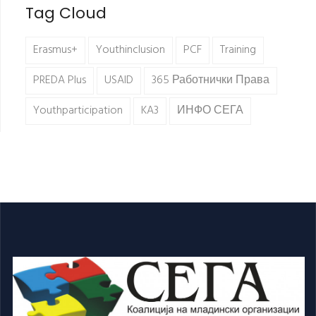
Tag Cloud
Erasmus+
Youthinclusion
PCF
Training
PREDA Plus
USAID
365 Работнички Права
Youthparticipation
KA3
ИНФО СЕГА