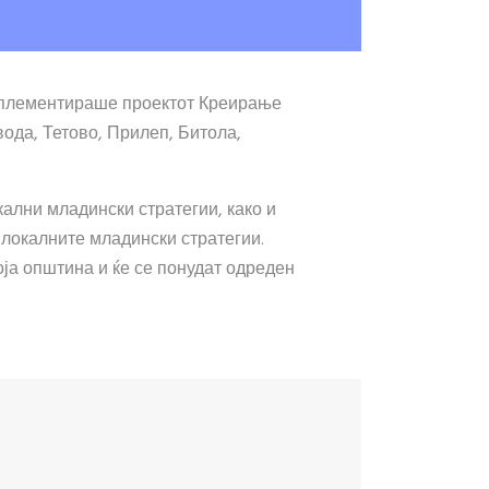
имплементираше проектот Креирање
ода, Тетово, Прилеп, Битола,
кални младински стратегии, како и
 локалните младински стратегии.
оја општина и ќе се понудат одреден