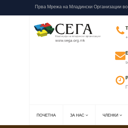
Прва Мрежа на Младински Организации во
+
s
Р
П
ПОЧЕТНА
ЗА НАС
ЧЛЕНКИ