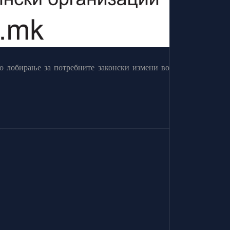
о лобирање за потребните законски измени во