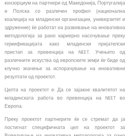
конзорциум на партнери од Македонија, Португалија
и Полска со различен профил (национална
коалиција на младински организации, универзитет и
здружение) ќе работат на развивање на иновативна
методологија за рано кариерно насочување преку
гејмификацијата како младински пријателски
пристап за превенција на NEET. Учењето од
различните искуства од европските земји ќе биде од
клучно значење за испорачување на иновативни
резултати од проектот.
Целта на проектот е: Да се зајакне квалитетот на
младинската работа во превенција на NEET во
Европа.
Преку проектот партнерите ќе се стремат да ја
постигнат специфичната цел на проектот за
Воведување на иновативна методологија за рано