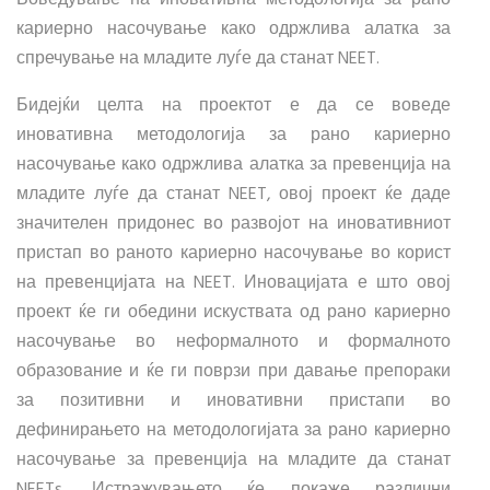
кариерно насочување како одржлива алатка за
спречување на младите луѓе да станат NEET.
Бидејќи целта на проектот е да се воведе
иновативна методологија за рано кариерно
насочување како одржлива алатка за превенција на
младите луѓе да станат NEET, овој проект ќе даде
значителен придонес во развојот на иновативниот
пристап во раното кариерно насочување во корист
на превенцијата на NEET. Иновацијата е што овој
проект ќе ги обедини искуствата од рано кариерно
насочување во неформалното и формалното
образование и ќе ги поврзи при давање препораки
за позитивни и иновативни пристапи во
дефинирањето на методологијата за рано кариерно
насочување за превенција на младите да станат
NEETs. Истражувањето ќе покаже различни