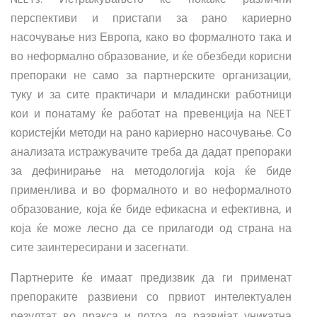
перспективи и пристапи за рано кариерно
насочување низ Европа, како во формалното така и
во неформално образование, и ќе обезбеди корисни
препораки не само за партнерските организации,
туку и за сите практичари и младински работници
кои и понатаму ќе работат на превенција на NEET
користејќи методи на рано кариерно насочување. Со
анализата истражувачите треба да дадат препораки
за дефинирање на методологија која ќе биде
применлива и во формалното и во неформалното
образование, која ќе биде ефикасна и ефективна, и
која ќе може лесно да се прилагоди од страна на
сите заинтересирани и засегнати.
Партнерите ќе имаат предизвик да ги применат
препораките развиени со првиот интелектуален
резултат во пракса и потоа да развијат уникатна