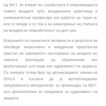
од NEET, ќе влијае на соработката и комуникацијата
помеѓу младите луѓе, младинските работници и
универзитетски професори кои работат на терен и/
или со млади а со тоа и за намалување на стапката
на младинска невработеност на долг рок.
Влијанието на проектните активности и резултати ќе
обезбеди иновативен и младински пријателски
пристап во кариерното насочување на младите во
нивната транзиција од образование кон
вработување што води кон одржливост на акцијата.
Се очекува голем број од организациите членки на
ERYICA и Eurodesk да ја мултиплицираат
предложената методологија за превенција на NEET,
што дополнително ќе придонесе за одржливост на
акцијата.