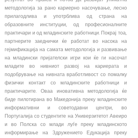
методологија за рано кариерно насочување, лесно
прилагодлива и употрблива од страна на
образовните институции, од професионалните
практичари и од младинските работници. Покрај тоа,
партнерите заеднички ќе работат во насока на
гејмификација на самата методологија и развивање
на младински пријателски игри кои ќе ги насочат
младите во нивниот развој на кариерата и
подобрување на нивната вработливост со помалку
физички контакт со младинските работници и
практичарите. Оваа иновативна методологија ќе
биде пилотирана во Македонија преку младинските
информативни и советодавни центри, во
Португалија со студентите на Универзитетот Авеиро
и во Полска со млади луѓе преку младинското
информирање на Здружението Едукација преку