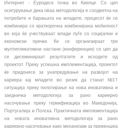
Интернет - Еуродеск точка во Киелце. Со цел
осигурување дека оваа методологија е соодветна на
потребите и барањата на младите, процесот ќе се
комбинира со краткорочна комбинирана мобилност
во која ќе учествуваат млади луѓе со социјални и
економски пречки. Ќе се организираат три
мултипликативни настани (конференции) со цел да
се дисеминираат резултатите и исходите од
проектот. Преку успешна имплементација, проектот
ќе придонесе за унапредување на развојот на
кариера кај младите во ризик да станат NEET
ситуација преку пилотирање на нова иновативна и
заедничка методологија за рано кариерно
насочување преку гејмификација во Македонија,
Португалија и Полска. Практичната имплементација
на новата иновативна методологија за рано
кариерно насочување како механизам за превенција