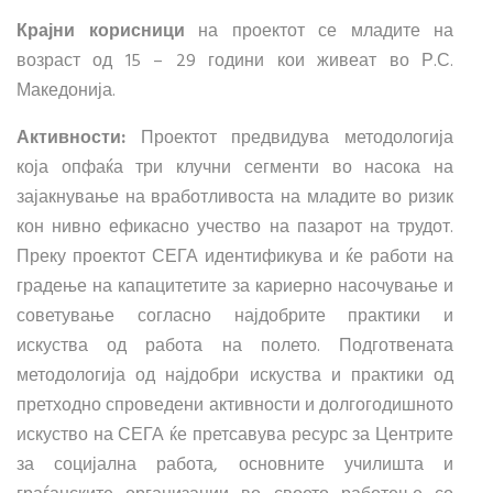
Крајни корисници
на проектот се младите на
возраст од 15 – 29 години кои живеат во Р.С.
Македонија.
Активности:
Проектот предвидува методологија
која опфаќа три клучни сегменти во насока на
зајакнување на вработливоста на младите во ризик
кон нивно ефикасно учество на пазарот на трудот.
Преку проектот СЕГА идентификува и ќе работи на
градење на капацитетите за кариерно насочување и
советување согласно најдобрите практики и
искуства од работа на полето. Подготвената
методологија од најдобри искуства и практики од
претходно спроведени активности и долгогодишното
искуство на СЕГА ќе претсавува ресурс за Центрите
за социјална работа, основните училишта и