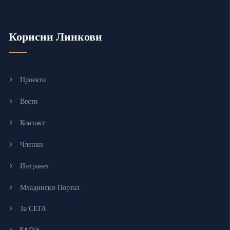
Корисни Линкови
Проекти
Вести
Контакт
Членки
Интранет
Младински Портал
За СЕГА
FAQ’s