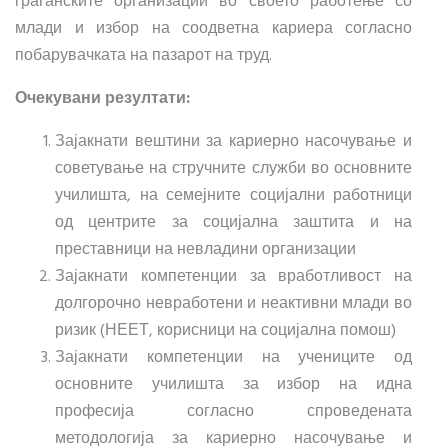
граѓанските организации во своето работење со
млади и избор на соодветна кариера согласно
побарувачката на пазарот на труд.
Очекувани резултати:
Зајакнати вештини за кариерно насочување и
советување на стручните служби во основните
училишта, на семејните социјални работници
од центрите за социјална заштита и на
преставници на невладини организации
Зајакнати компетенции за вработливост на
долгорочно невработени и неактивни млади во
ризик (НЕЕТ, корисници на социјална помош)
Зајакнати компетенции на учениците од
основните училишта за избор на идна
професија согласно спроведената
методологија за кариерно насочување и